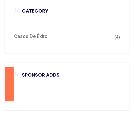
CATEGORY
Casos De Éxito
(4)
SPONSOR ADDS
70
28